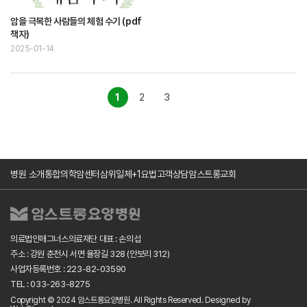
암을 극복한 사람들의 체험 수기 (pdf
책자)
2025-01-14
1
2
3
병원 소개
통합의학암센터
삼위일체+1요법
고객상담
암스트롱교회
의료법인매그너스의료재단 대표 : 손의섭
주소 : 강원 춘천시 서면 율장길 328 (안보리 312)
사업자등록번호 : 223-82-03590
TEL : 033-263-8275
Copyright © 2024 암스트롱요양병원. All Rights Reserved.
Designed by