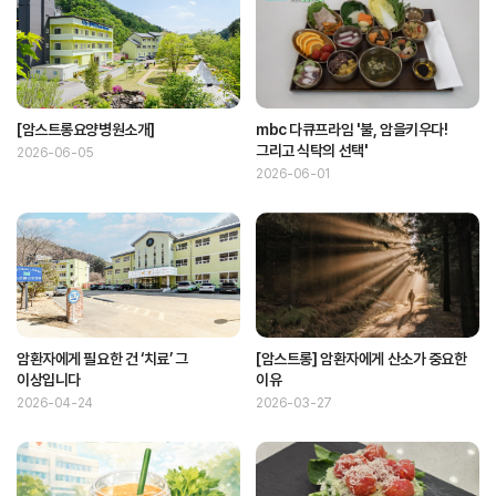
[암스트롱요양병원소개]
mbc 다큐프라임 '불, 암을키우다!
그리고 식탁의 선택'
2026-06-05
2026-06-01
암환자에게 필요한 건 ‘치료’ 그
[암스트롱] 암환자에게 산소가 중요한
이상입니다
이유
2026-04-24
2026-03-27