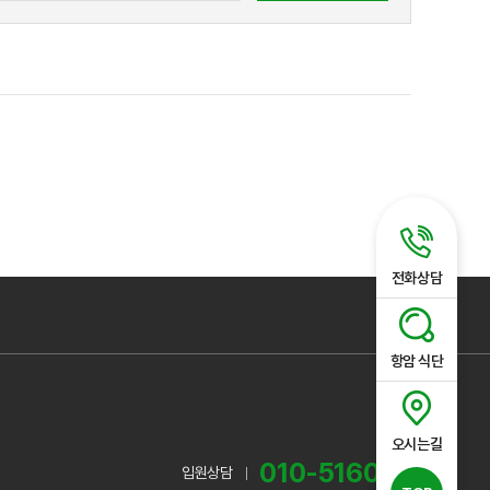
전화상담
항암 식단
오시는길
010-5160-8275
입원상담