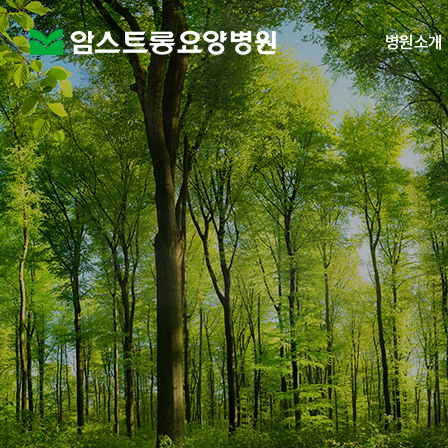
병원소개
암스트롱 요양
의료진 소개
미션과 비전
시설 안내
병원 풍경
협력병원 소
오시는 길
비급여 치료비 