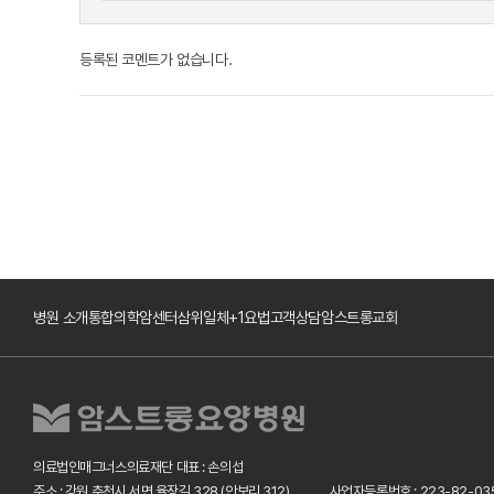
등록된 코멘트가 없습니다.
병원 소개
통합의학암센터
삼위일체+1요법
고객상담
암스트롱교회
의료법인매그너스의료재단 대표 : 손의섭
주소 : 강원 춘천시 서면 율장길 328 (안보리 312)
사업자등록번호 : 223-82-03