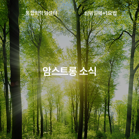
통합의학암센터
삼위일체+1요법
병원
숨 쉬는 숲, 걷는 치유
보완대체의학
센터 소개
영양요법
암&면역 치료
자연요법
암스트롱 소식
고주파 온열치료
고압산소치료
개
물리치료
한방치료
안내
프로그램