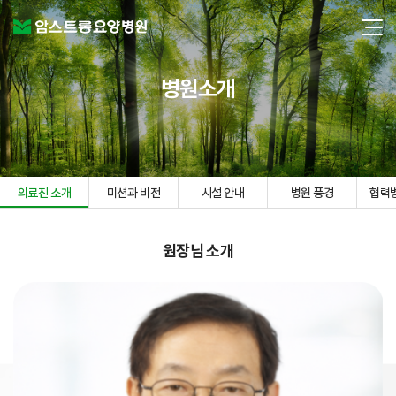
병원소개
의료진 소개
미션과 비전
시설 안내
병원 풍경
협력
원장님 소개