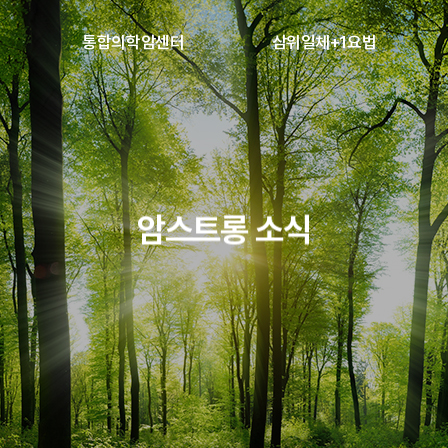
통합의학암센터
삼위일체+1요법
병원
숨 쉬는 숲, 걷는 치유
보완대체의학
센터 소개
영양요법
암&면역 치료
자연요법
암스트롱 소식
고주파 온열치료
고압산소치료
개
물리치료
한방치료
안내
프로그램