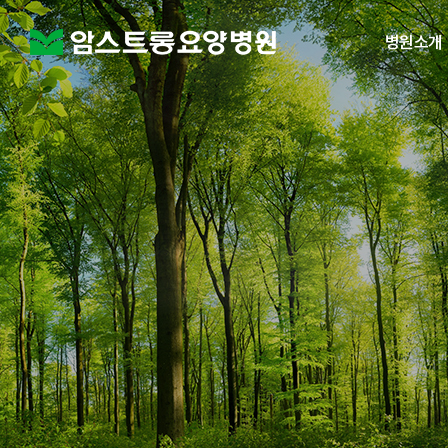
병원소개
암스트롱 요양
의료진 소개
미션과 비전
시설 안내
병원 풍경
협력병원 소
오시는 길
비급여 치료비 