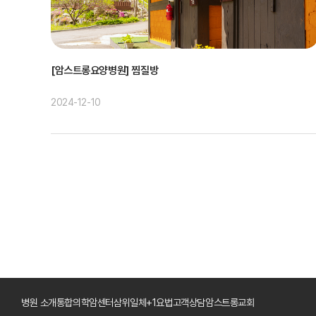
[암스트롱요양병원] 찜질방
2024-12-10
병원 소개
통합의학암센터
삼위일체+1요법
고객상담
암스트롱교회